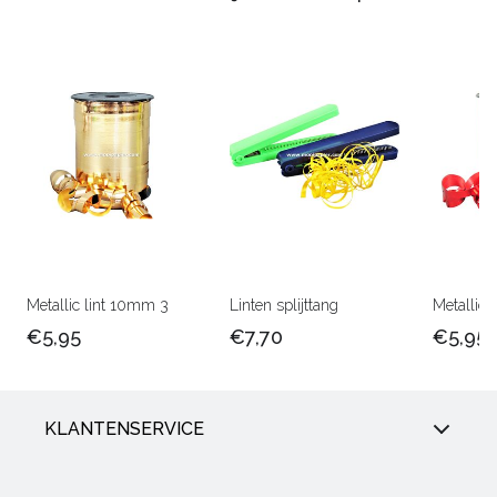
Metallic lint 10mm 3
Linten splijttang
Metallic 
€5,95
€7,70
€5,95
KLANTENSERVICE