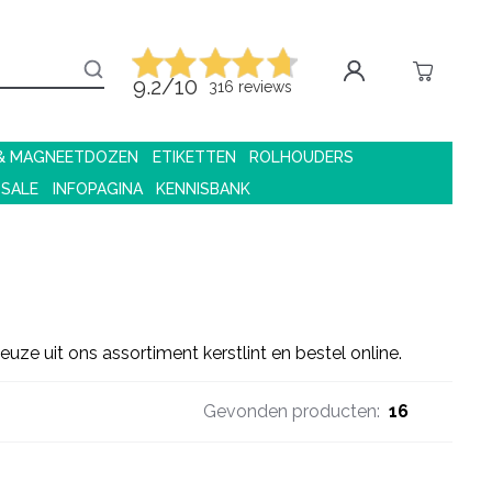
9.2/10
316 reviews
 & MAGNEETDOZEN
ETIKETTEN
ROLHOUDERS
 SALE
INFOPAGINA
KENNISBANK
ze uit ons assortiment kerstlint en bestel online.
Gevonden producten:
16