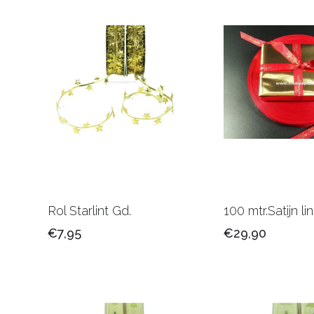
Rol Starlint Gd.
100 mtr.Satijn l
€7,95
€29,90