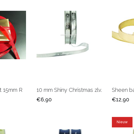
int 15mm R
10 mm Shiny Christmas zlv.
Sheen b
€6,90
€12,90
Nieuw