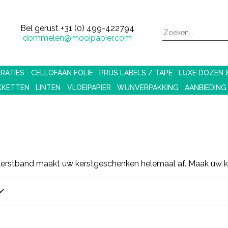
Bel gerust
+31 (0) 499-422794
dommelen@mooipapier.com
RATIES
CELLOFAAN FOLIE
PRIJS LABELS / TAPE
LUXE DOZEN
KKETTEN
LINTEN
VLOEIPAPIER
WIJNVERPAKKING
AANBIEDING
 kerstband maakt uw kerstgeschenken helemaal af. Maak uw keu