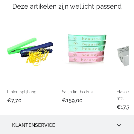
Deze artikelen zijn wellicht passend
Linten splijttang
Satijn lint bedrukt
Elastiek 
mtr.
€7,70
€159,00
€17,75
KLANTENSERVICE