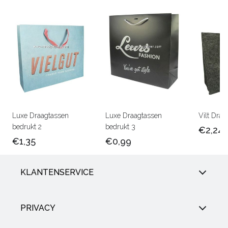
Luxe Draagtassen
Luxe Draagtassen
Vilt Draa
bedrukt 2
bedrukt 3
€2,24
€1,35
€0,99
KLANTENSERVICE
PRIVACY