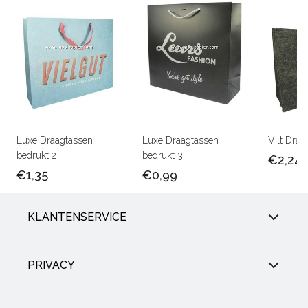
Luxe Draagtassen
Luxe Draagtassen
Vilt Draa
bedrukt 2
bedrukt 3
€2,24
€1,35
€0,99
KLANTENSERVICE
PRIVACY