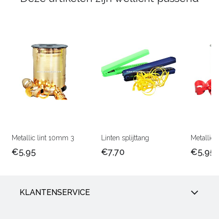
Metallic lint 10mm 3
Linten splijttang
Metallic 
€5,95
€7,70
€5,95
KLANTENSERVICE