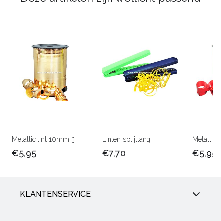
Metallic lint 10mm 3
Linten splijttang
Metallic 
€5,95
€7,70
€5,95
KLANTENSERVICE