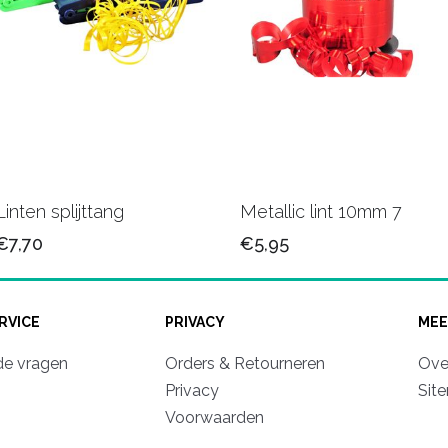
Linten splijttang
Metallic lint 10mm 7
€7,70
€5,95
RVICE
PRIVACY
MEE
de vragen
Orders & Retourneren
Ove
Privacy
Sit
Voorwaarden