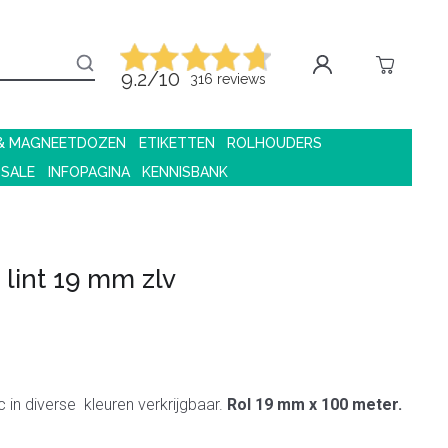
9.2/10
316 reviews
 & MAGNEETDOZEN
ETIKETTEN
ROLHOUDERS
 SALE
INFOPAGINA
KENNISBANK
 lint 19 mm zlv
ic in diverse kleuren verkrijgbaar.
Rol 19 mm x 100 meter.