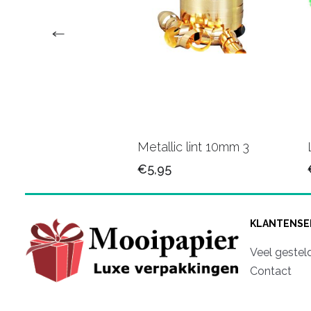
 Krullint 37
Metallic lint 10mm 3
€5,95
KLANTENSE
Veel gestel
Contact