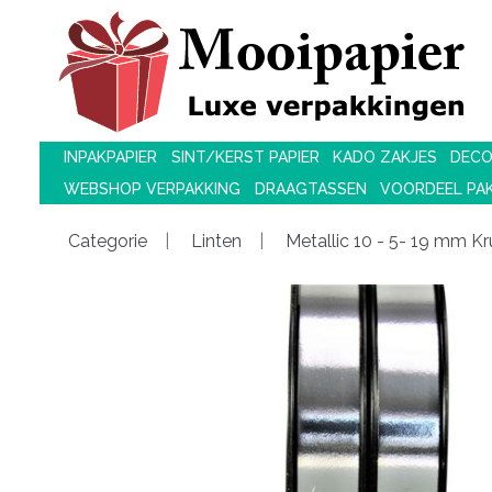
INPAKPAPIER
SINT/KERST PAPIER
KADO ZAKJES
DECO
WEBSHOP VERPAKKING
DRAAGTASSEN
VOORDEEL PA
Categorie
Linten
Metallic 10 - 5- 19 mm Kru