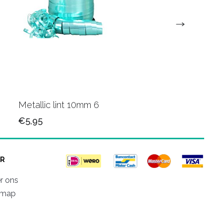
Metallic lint 10mm 6
Metallic krullint 10
€5,95
€5,95
R
r ons
emap