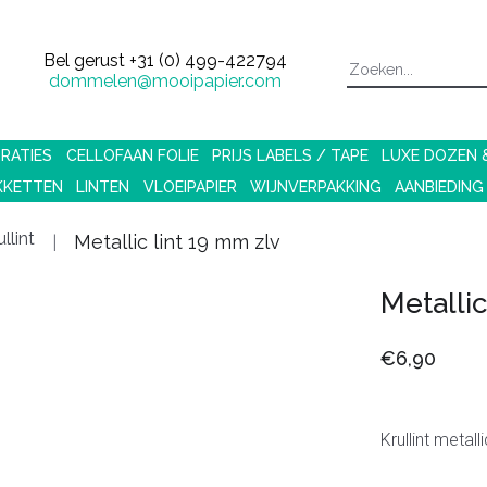
Bel gerust
+31 (0) 499-422794
dommelen@mooipapier.com
RATIES
CELLOFAAN FOLIE
PRIJS LABELS / TAPE
LUXE DOZEN
KKETTEN
LINTEN
VLOEIPAPIER
WIJNVERPAKKING
AANBIEDING
llint
Metallic lint 19 mm zlv
Metallic
€6,90
Krullint metall