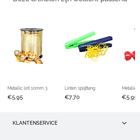
Metallic lint 10mm 3
Linten splijttang
Metallic 
€5,95
€7,70
€5,95
KLANTENSERVICE