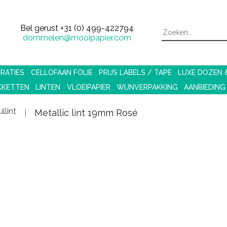
Bel gerust
+31 (0) 499-422794
dommelen@mooipapier.com
RATIES
CELLOFAAN FOLIE
PRIJS LABELS / TAPE
LUXE DOZEN
KKETTEN
LINTEN
VLOEIPAPIER
WIJNVERPAKKING
AANBIEDING
llint
Metallic lint 19mm Rosé