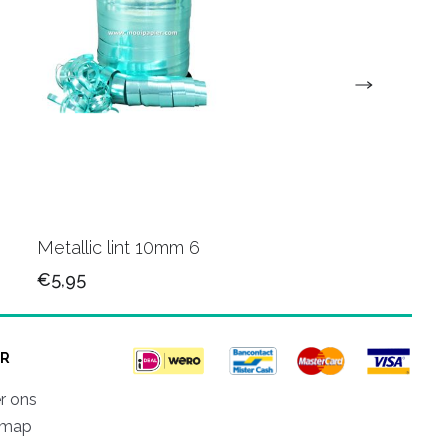
Metallic lint 10mm 6
Metallic krullint 10
€5,95
€5,95
R
r ons
emap