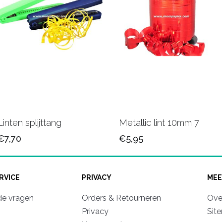
Linten splijttang
Metallic lint 10mm 7
€7,70
€5,95
RVICE
PRIVACY
MEE
de vragen
Orders & Retourneren
Ove
Privacy
Sit