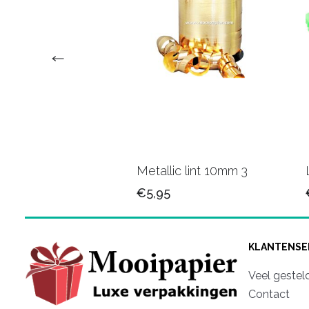
ic krullint 5 mm 23
Metallic lint 10mm 3
5
€5,95
KLANTENSE
Veel gestel
Contact