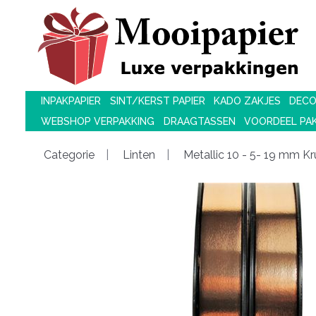
INPAKPAPIER
SINT/KERST PAPIER
KADO ZAKJES
DECO
WEBSHOP VERPAKKING
DRAAGTASSEN
VOORDEEL PA
Categorie
Linten
Metallic 10 - 5- 19 mm Kru