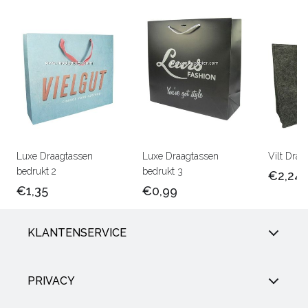
Luxe Draagtassen
Luxe Draagtassen
Vilt Draa
bedrukt 2
bedrukt 3
€2,24
€1,35
€0,99
KLANTENSERVICE
PRIVACY