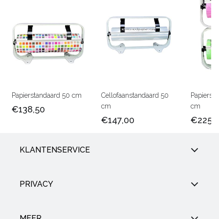
Papierstandaard 50 cm
Cellofaanstandaard 50
Papierst
cm
cm
€138,50
€147,00
€225,
KLANTENSERVICE
PRIVACY
MEER