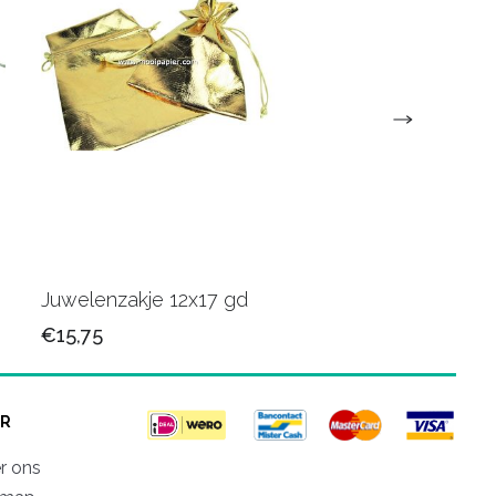
Juwelenzakje 12x17 gd
100 Organza 9x12c
€15,75
€20,50
R
r ons