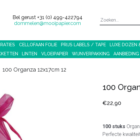
Bel gerust
+31 (0) 499-422794
dommelen@mooipapier.com
RATIES
CELLOFAAN FOLIE
PRIJS LABELS / TAPE
LUXE DOZEN
KKETTEN
LINTEN
VLOEIPAPIER
WIJNVERPAKKING
AANBIEDING
100 Organza 12x17cm 12
100 Orga
€22,90
100 stuks
Organ
Perfecte kwalitei