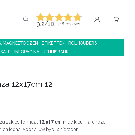
9.2/10
316 reviews
 & MAGNEETDOZEN
ETIKETTEN
ROLHOUDERS
 SALE
INFOPAGINA
KENNISBANK
nza 12x17cm 12
za zakjes formaat
12 x17 cm
in de kleur hard roze.
t, en ideaal voor al uw byoux sieraden.