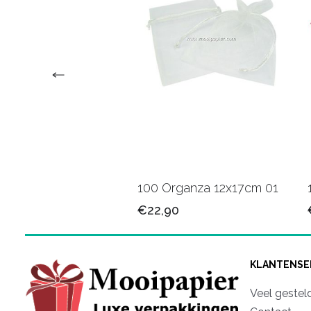
rganza 12x17cm 14
100 Organza 12x17cm 01
90
€22,90
KLANTENSE
Veel gestel