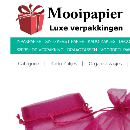
INPAKPAPIER
SINT/KERST PAPIER
KADO ZAKJES
DECO
WEBSHOP VERPAKKING
DRAAGTASSEN
VOORDEEL PA
Categorie
Kado Zakjes
Organza zakjes