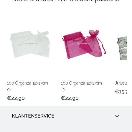
100 Organza 12x17cm
100 Organza 12x17cm
Juwelenz
01
12
€15,75
€22,90
€22,90
KLANTENSERVICE