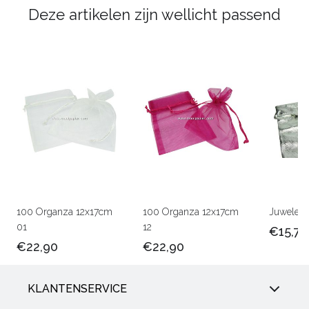
Deze artikelen zijn wellicht passend
100 Organza 12x17cm
100 Organza 12x17cm
Juwelenz
01
12
€15,75
€22,90
€22,90
KLANTENSERVICE