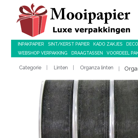
INPAKPAPIER
SINT/KERST PAPIER
KADO ZAKJES
DECO
WEBSHOP VERPAKKING
DRAAGTASSEN
VOORDEEL PA
Categorie
Linten
Organza linten
Orga