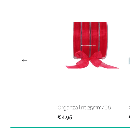
za lint 15mm/04
Organza lint 25mm/66
5
€4,95