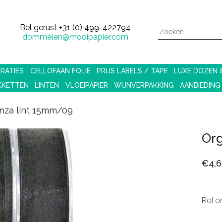
Bel gerust
+31 (0) 499-422794
dommelen@mooipapier.com
RATIES
CELLOFAAN FOLIE
PRIJS LABELS / TAPE
LUXE DOZEN
KKETTEN
LINTEN
VLOEIPAPIER
WIJNVERPAKKING
AANBIEDING
nza lint 15mm/09
Or
€4,6
Rol o