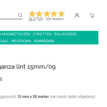
9.2/10
316 reviews
 & MAGNEETDOZEN
ETIKETTEN
ROLHOUDERS
 SALE
INFOPAGINA
KENNISBANK
ganza lint 15mm/09
5
rganza lint
15 mm x 50 meter
Aan beide zijden afgebiesd.