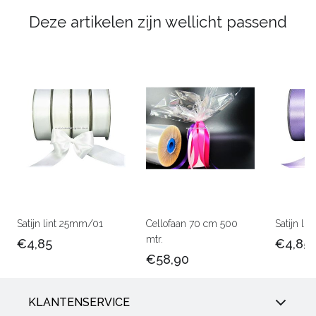
Deze artikelen zijn wellicht passend
Satijn lint 25mm/01
Cellofaan 70 cm 500
Satijn l
mtr.
€4,85
€4,85
€58,90
KLANTENSERVICE