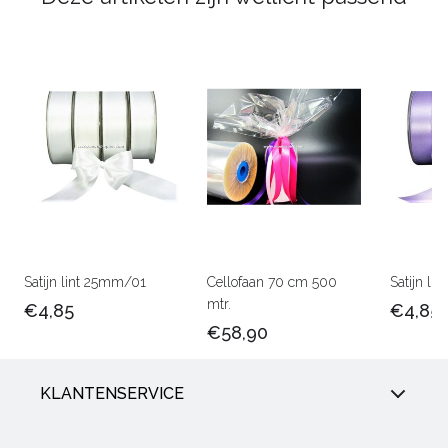
Satijn lint 25mm/01
Cellofaan 70 cm 500
Satijn l
mtr.
€4,85
€4,85
€58,90
KLANTENSERVICE