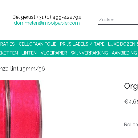
Bel gerust
+31 (0) 499-422794
dommelen@mooipapier.com
RATIES
CELLOFAAN FOLIE
PRIJS LABELS / TAPE
LUXE DOZEN
KKETTEN
LINTEN
VLOEIPAPIER
WIJNVERPAKKING
AANBIEDING
nza lint 15mm/56
Org
€4,6
Rol or