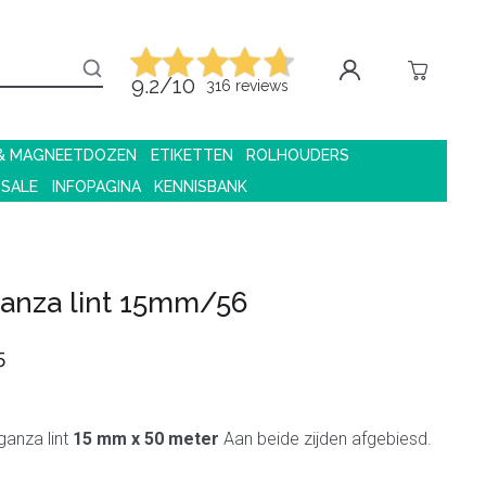
9.2/10
316 reviews
 & MAGNEETDOZEN
ETIKETTEN
ROLHOUDERS
 SALE
INFOPAGINA
KENNISBANK
anza lint 15mm/56
5
ganza lint
15 mm x 50 meter
Aan beide zijden afgebiesd.