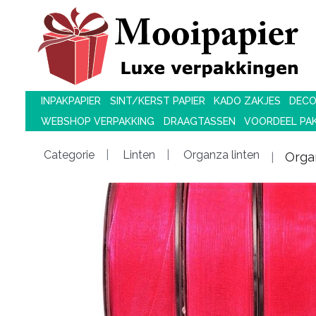
INPAKPAPIER
SINT/KERST PAPIER
KADO ZAKJES
DECO
WEBSHOP VERPAKKING
DRAAGTASSEN
VOORDEEL PA
Categorie
Linten
Organza linten
Orga