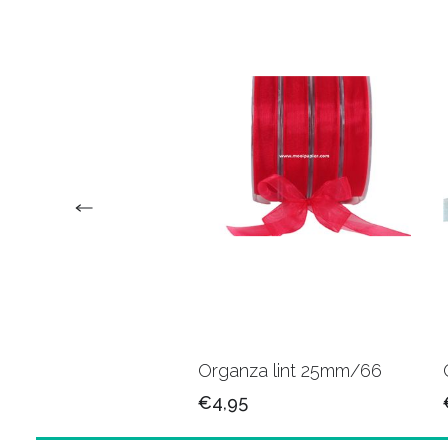
za lint 15mm/04
Organza lint 25mm/66
5
€4,95