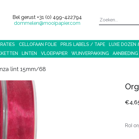
Bel gerust
+31 (0) 499-422794
dommelen@mooipapier.com
RATIES
CELLOFAAN FOLIE
PRIJS LABELS / TAPE
LUXE DOZEN
KKETTEN
LINTEN
VLOEIPAPIER
WIJNVERPAKKING
AANBIEDING
nza lint 15mm/68
Org
€4,6
Rol or