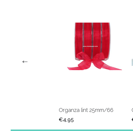
za lint 15mm/04
Organza lint 25mm/66
5
€4,95