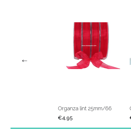
za lint 15mm/04
Organza lint 25mm/66
5
€4,95