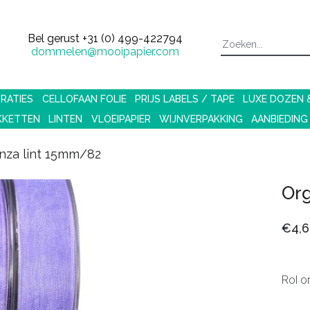
Bel gerust
+31 (0) 499-422794
dommelen@mooipapier.com
RATIES
CELLOFAAN FOLIE
PRIJS LABELS / TAPE
LUXE DOZEN
KKETTEN
LINTEN
VLOEIPAPIER
WIJNVERPAKKING
AANBIEDING
nza lint 15mm/82
Or
€4,6
Rol o