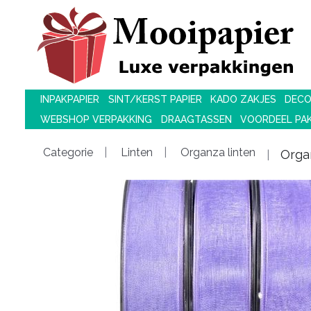
INPAKPAPIER
SINT/KERST PAPIER
KADO ZAKJES
DECO
WEBSHOP VERPAKKING
DRAAGTASSEN
VOORDEEL PA
Categorie
Linten
Organza linten
Orga