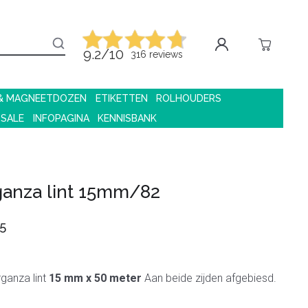
9.2/10
316 reviews
 & MAGNEETDOZEN
ETIKETTEN
ROLHOUDERS
 SALE
INFOPAGINA
KENNISBANK
ganza lint 15mm/82
5
rganza lint
15 mm x 50 meter
Aan beide zijden afgebiesd.