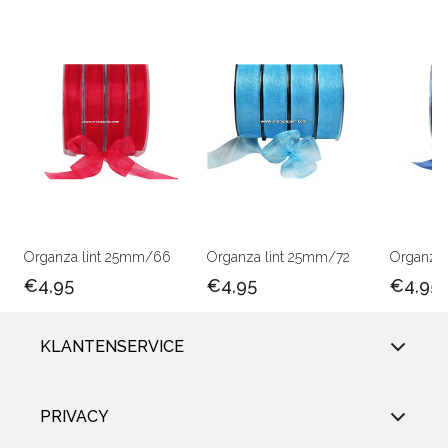
Organza lint 25mm/66
Organza lint 25mm/72
Organza 
€4,95
€4,95
€4,95
KLANTENSERVICE
PRIVACY