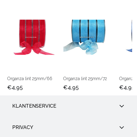
Organza lint 25mm/66
Organza lint 25mm/72
Organza 
€4,95
€4,95
€4,95
KLANTENSERVICE
PRIVACY