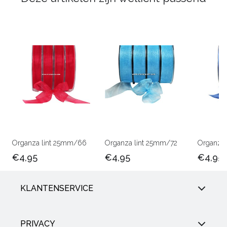
Organza lint 25mm/66
Organza lint 25mm/72
Organza 
€4,95
€4,95
€4,95
KLANTENSERVICE
PRIVACY