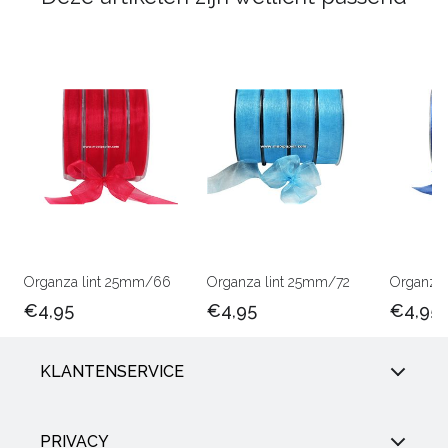
Organza lint 25mm/66
Organza lint 25mm/72
Organza 
€4,95
€4,95
€4,95
KLANTENSERVICE
PRIVACY