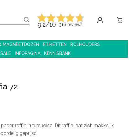
9.2/10
316 reviews
 & MAGNEETDOZEN
ETIKETTEN
ROLHOUDERS
 SALE
INFOPAGINA
KENNISBANK
ia 72
paper raffia in turquoise. Dit raffia laat zich makkelijk
oordelig geprijsd.