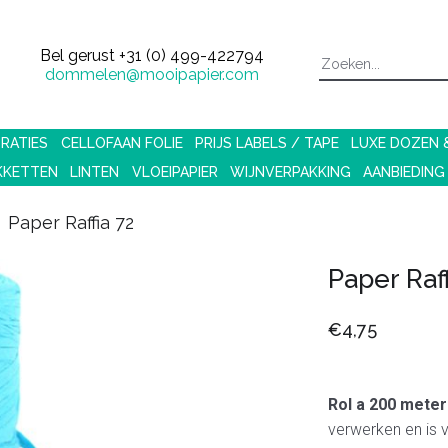
Bel gerust
+31 (0) 499-422794
dommelen@mooipapier.com
RATIES
CELLOFAAN FOLIE
PRIJS LABELS / TAPE
LUXE DOZEN
KKETTEN
LINTEN
VLOEIPAPIER
WIJNVERPAKKING
AANBIEDING
Paper Raffia 72
Paper Raff
€4,75
Rol a 200 meter
verwerken en is v