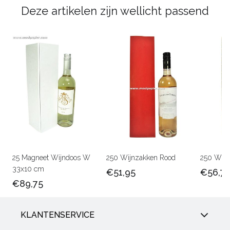
Deze artikelen zijn wellicht passend
25 Magneet Wijndoos W
250 Wijnzakken Rood
250 Wijn
33x10 cm
€51,95
€56,7
€89,75
KLANTENSERVICE