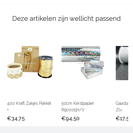
Deze artikelen zijn wellicht passend
400 Kraft Zakjes Pakket
50cm Kerstpapier
Gaasband
+
R90005H/V
Zlv.
€34,75
€94,50
€17,50