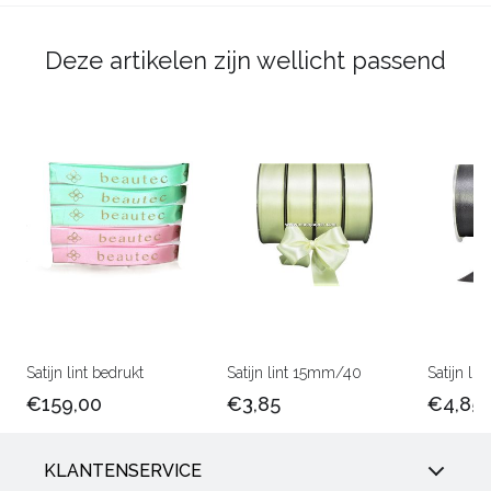
Deze artikelen zijn wellicht passend
Satijn lint bedrukt
Satijn lint 15mm/40
Satijn l
€159,00
€3,85
€4,85
KLANTENSERVICE