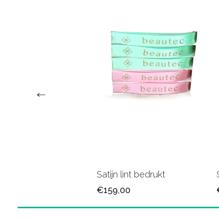
n lint 25mm/79
Satijn lint bedrukt
5
€159,00