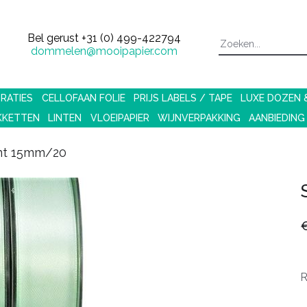
Bel gerust
+31 (0) 499-422794
dommelen@mooipapier.com
RATIES
CELLOFAAN FOLIE
PRIJS LABELS / TAPE
LUXE DOZEN
KKETTEN
LINTEN
VLOEIPAPIER
WIJNVERPAKKING
AANBIEDING
lint 15mm/20
R