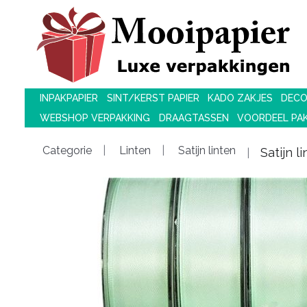
INPAKPAPIER
SINT/KERST PAPIER
KADO ZAKJES
DECO
WEBSHOP VERPAKKING
DRAAGTASSEN
VOORDEEL PA
Categorie
Linten
Satijn linten
Satijn 