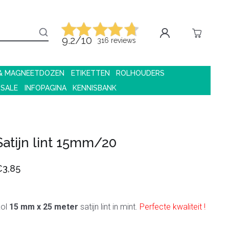
9.2/10
316 reviews
 & MAGNEETDOZEN
ETIKETTEN
ROLHOUDERS
 SALE
INFOPAGINA
KENNISBANK
Satijn lint 15mm/20
€3,85
ol
15 mm x 25 meter
satijn lint in mint.
Perfecte kwaliteit !