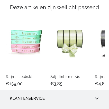
Deze artikelen zijn wellicht passend
Satijn lint bedrukt
Satijn lint 15mm/40
Satijn l
€159,00
€3,85
€4,85
KLANTENSERVICE