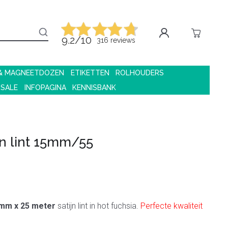
9.2/10
316 reviews
 & MAGNEETDOZEN
ETIKETTEN
ROLHOUDERS
 SALE
INFOPAGINA
KENNISBANK
jn lint 15mm/55
mm x 25 meter
satijn lint in hot fuchsia.
Perfecte kwaliteit