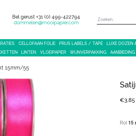
Bel gerust
+31 (0) 499-422794
dommelen@mooipapier.com
RATIES
CELLOFAAN FOLIE
PRIJS LABELS / TAPE
LUXE DOZEN
KKETTEN
LINTEN
VLOEIPAPIER
WIJNVERPAKKING
AANBIEDING
lint 15mm/55
Sati
€3,85
Rol
15 