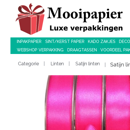
INPAKPAPIER
SINT/KERST PAPIER
KADO ZAKJES
DECO
WEBSHOP VERPAKKING
DRAAGTASSEN
VOORDEEL PA
Categorie
Linten
Satijn linten
Satijn 