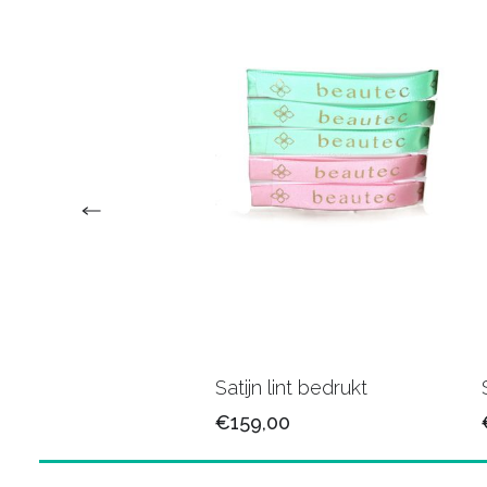
n lint 25mm/79
Satijn lint bedrukt
5
€159,00