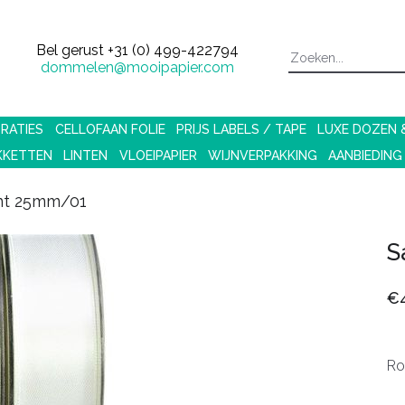
Bel gerust
+31 (0) 499-422794
dommelen@mooipapier.com
RATIES
CELLOFAAN FOLIE
PRIJS LABELS / TAPE
LUXE DOZEN
KKETTEN
LINTEN
VLOEIPAPIER
WIJNVERPAKKING
AANBIEDING
lint 25mm/01
S
€4
Ro