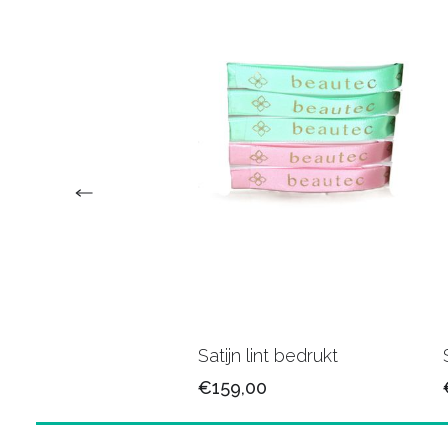
n lint 25mm/79
Satijn lint bedrukt
5
€159,00