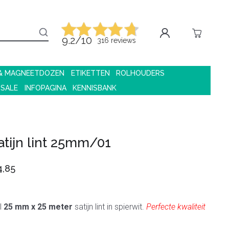
9.2/10
316 reviews
 & MAGNEETDOZEN
ETIKETTEN
ROLHOUDERS
 SALE
INFOPAGINA
KENNISBANK
atijn lint 25mm/01
,85
l
25 mm x 25 meter
satijn lint in spierwit.
Perfecte kwaliteit