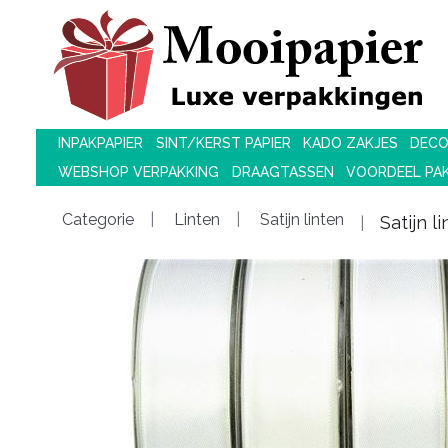
INPAKPAPIER
SINT/KERST PAPIER
KADO ZAKJES
DECO
WEBSHOP VERPAKKING
DRAAGTASSEN
VOORDEEL PA
Categorie
Linten
Satijn linten
Satijn 