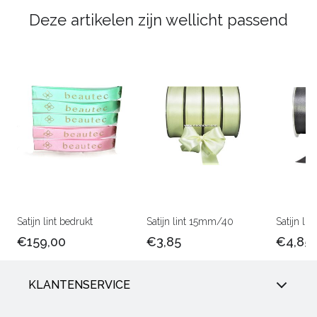
Deze artikelen zijn wellicht passend
Satijn lint bedrukt
Satijn lint 15mm/40
Satijn l
€159,00
€3,85
€4,85
KLANTENSERVICE