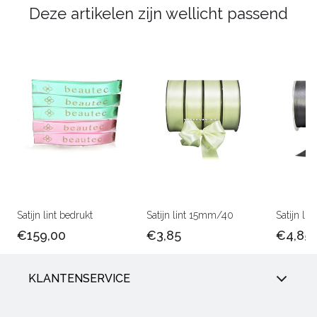
Deze artikelen zijn wellicht passend
Satijn lint bedrukt
Satijn lint 15mm/40
Satijn l
€159,00
€3,85
€4,85
KLANTENSERVICE