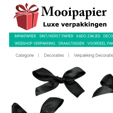
INPAKPAPIER
SINT/KERST PAPIER
KADO ZAKJES
DECO
WEBSHOP VERPAKKING
DRAAGTASSEN
VOORDEEL PA
Categorie
Decoraties
Verpakking Decorati