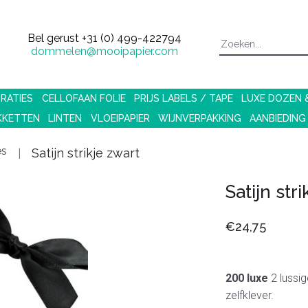
Bel gerust
+31 (0) 499-422794
dommelen@mooipapier.com
RATIES
CELLOFAAN FOLIE
PRIJS LABELS / TAPE
LUXE DOZEN
KKETTEN
LINTEN
VLOEIPAPIER
WIJNVERPAKKING
AANBIEDING
es
Satijn strikje zwart
Satijn str
€24,75
200 luxe
2 lussig
zelfklever.