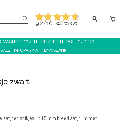
9.2/10
316 reviews
 & MAGNEETDOZEN
ETIKETTEN
ROLHOUDERS
 SALE
INFOPAGINA
KENNISBANK
ikje zwart
e satijnen strikjes uit 15 mm breed satijn lint met