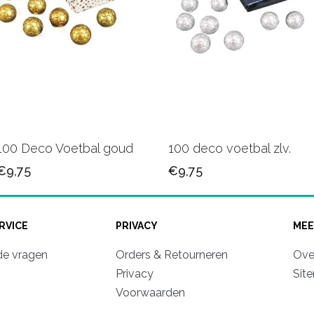
100 Deco Voetbal goud
100 deco voetbal zlv.
€9,75
€9,75
RVICE
PRIVACY
MEE
de vragen
Orders & Retourneren
Ove
Privacy
Sit
Voorwaarden