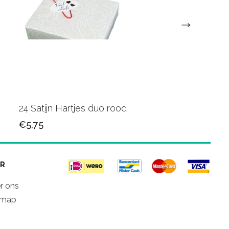
24 Satijn Hartjes duo rood
60 Bloem roze
€5,75
€10,75
R
r ons
emap