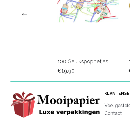
veertjes lila
100 Gelukspoppetjes
90
€19,90
KLANTENSE
Veel gestel
Contact