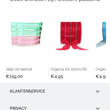
Satijn lint bedrukt
Organza lint 25mm/66
Organza 
€159,00
€4,95
€4,95
KLANTENSERVICE
PRIVACY