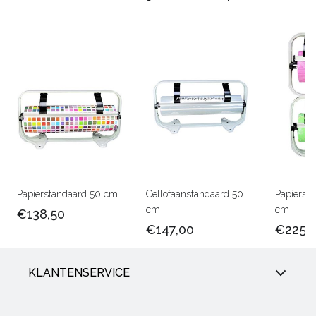
Papierstandaard 50 cm
Cellofaanstandaard 50
Papierst
cm
cm
€138,50
€147,00
€225,
KLANTENSERVICE