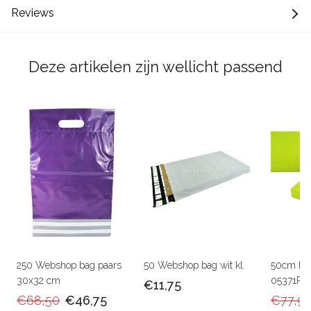
Reviews
Deze artikelen zijn wellicht passend
250 Webshop bag paars
50 Webshop bag wit kl.
50cm Ka
30x32 cm
05371RU
€11,75
€68,50
€46,75
€77,9