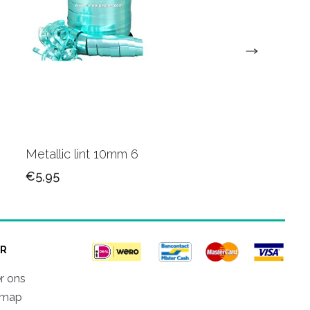
Metallic lint 10mm 6
Metallic krullint 10
€5,95
€5,95
R
r ons
emap