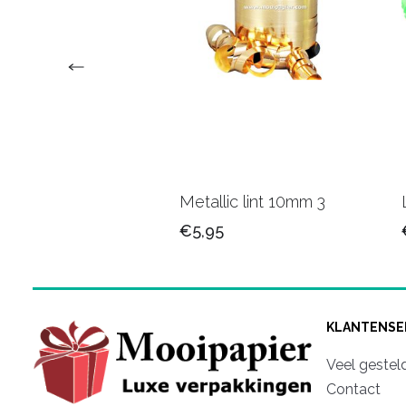
nd lint 10 mm
Metallic lint 10mm 3
5
€5,95
KLANTENSE
Veel gestel
Contact