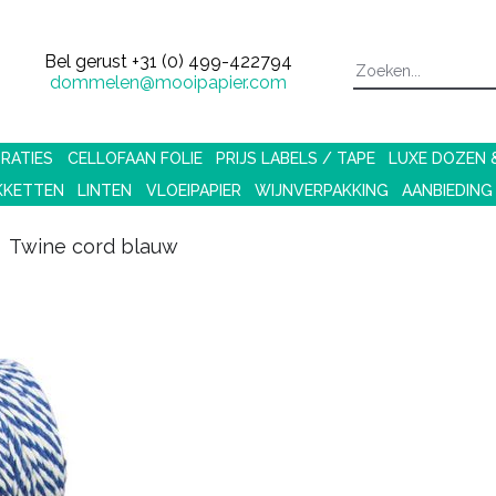
Bel gerust
+31 (0) 499-422794
dommelen@mooipapier.com
RATIES
CELLOFAAN FOLIE
PRIJS LABELS / TAPE
LUXE DOZEN
KKETTEN
LINTEN
VLOEIPAPIER
WIJNVERPAKKING
AANBIEDING
Twine cord blauw