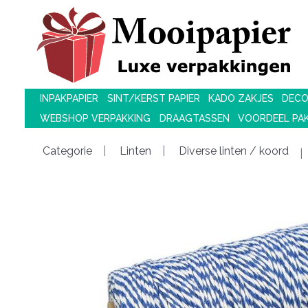
INPAKPAPIER
SINT/KERST PAPIER
KADO ZAKJES
DECO
WEBSHOP VERPAKKING
DRAAGTASSEN
VOORDEEL PA
Categorie
Linten
Diverse linten / koord