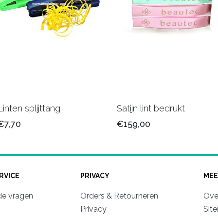
Linten splijttang
Satijn lint bedrukt
€7,70
€159,00
RVICE
PRIVACY
MEE
de vragen
Orders & Retourneren
Ove
Privacy
Sit