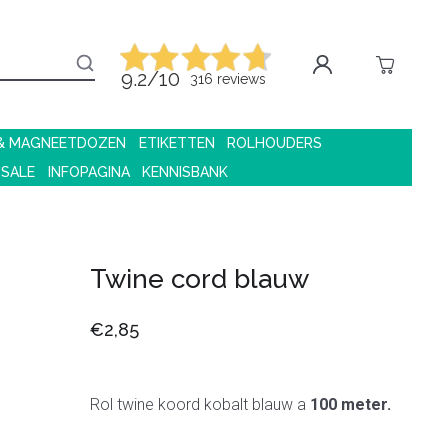
9.2/10
316 reviews
 & MAGNEETDOZEN
ETIKETTEN
ROLHOUDERS
 SALE
INFOPAGINA
KENNISBANK
Twine cord blauw
€2,85
Rol twine koord kobalt blauw a
100 meter.