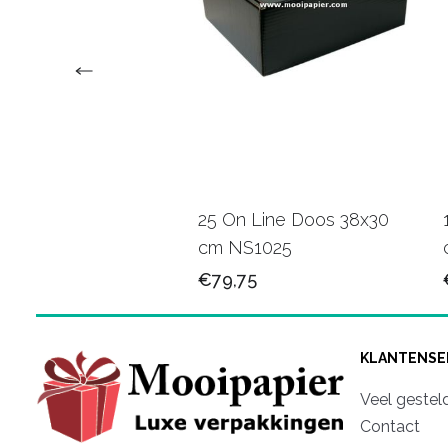
erzend doos 16x25
25 On Line Doos 38x30
PD007
cm NS1025
50
€79,75
KLANTENSE
Veel gestel
Contact