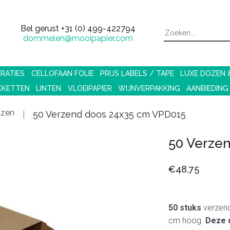
Bel gerust
+31 (0) 499-422794
dommelen@mooipapier.com
RATIES
CELLOFAAN FOLIE
PRIJS LABELS / TAPE
LUXE DOZEN
KKETTEN
LINTEN
VLOEIPAPIER
WIJNVERPAKKING
AANBIEDING
ozen
50 Verzend doos 24x35 cm VPD015
50 Verze
€48,75
50 stuks
verzend
cm hoog.
Deze 