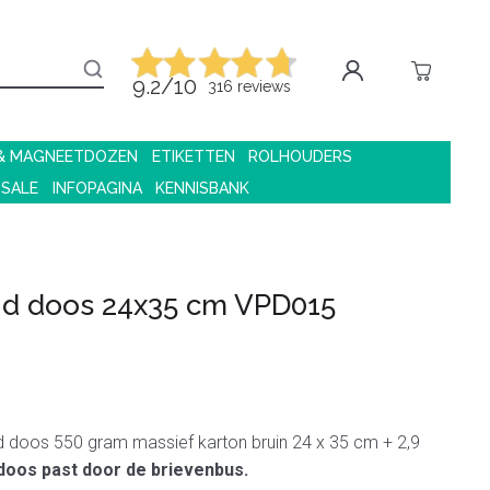
9.2/10
316 reviews
 & MAGNEETDOZEN
ETIKETTEN
ROLHOUDERS
 SALE
INFOPAGINA
KENNISBANK
nd doos 24x35 cm VPD015
 doos 550 gram massief karton bruin 24 x 35 cm + 2,9
doos past door de brievenbus.