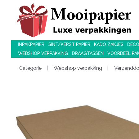
INPAKPAPIER
SINT/KERST PAPIER
KADO ZAKJES
DECO
WEBSHOP VERPAKKING
DRAAGTASSEN
VOORDEEL PA
Categorie
Webshop verpakking
Verzendd