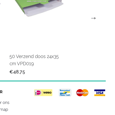
50 Verzend doos 24x35
100 verzendzakken 
cm VPD019
retourstrip 25x35 c
€48,75
€36,25
R
r ons
emap