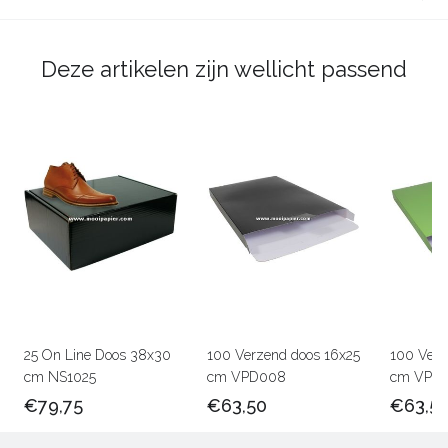
Deze artikelen zijn wellicht passend
25 On Line Doos 38x30
100 Verzend doos 16x25
100 Verz
cm NS1025
cm VPD008
cm VPD0
€79,75
€63,50
€63,5