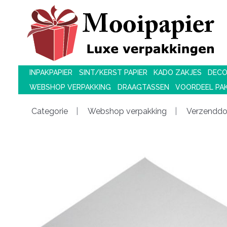
INPAKPAPIER
SINT/KERST PAPIER
KADO ZAKJES
DECO
WEBSHOP VERPAKKING
DRAAGTASSEN
VOORDEEL PA
Categorie
Webshop verpakking
Verzendd