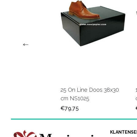
erzend doos 16x25
25 On Line Doos 38x30
PD007
cm NS1025
50
€79,75
KLANTENSE