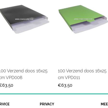
100 Verzend doos 16x25
100 Verzend doos 16x25
cm VPD008
cm VPD011
€63,50
€63,50
RVICE
PRIVACY
MEE