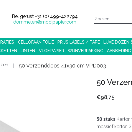
Bel gerust
+31 (0) 499-422794
dommelen@mooipapier.com
RATIES
CELLOFAAN FOLIE
PRIJS LABELS / TAPE
LUXE DOZEN
KKETTEN
LINTEN
VLOEIPAPIER
WIJNVERPAKKING
AANBIEDING
ozen
50 Verzenddoos 41x30 cm VPD003
50 Verze
€98,75
50 stuks
Kartonn
massief karton 3