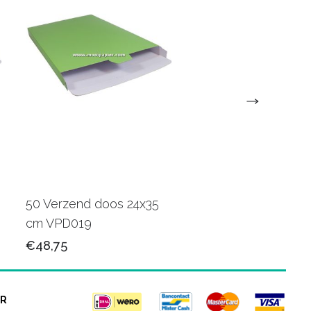
50 Verzend doos 24x35
100 verzendzakken 
cm VPD019
retourstrip 25x35 c
€48,75
€36,25
R