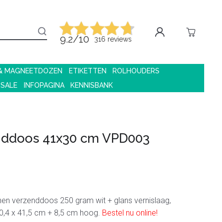
9.2/10
316 reviews
 & MAGNEETDOZEN
ETIKETTEN
ROLHOUDERS
 SALE
INFOPAGINA
KENNISBANK
nddoos 41x30 cm VPD003
en verzenddoos 250 gram wit + glans vernislaag,
0,4 x 41,5 cm + 8,5 cm hoog.
Bestel nu online!