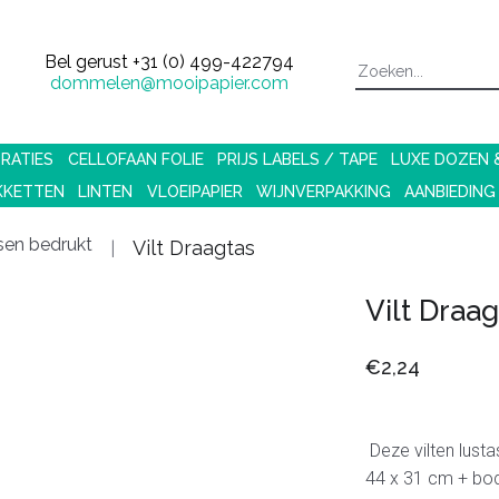
Bel gerust
+31 (0) 499-422794
dommelen@mooipapier.com
RATIES
CELLOFAAN FOLIE
PRIJS LABELS / TAPE
LUXE DOZEN
KKETTEN
LINTEN
VLOEIPAPIER
WIJNVERPAKKING
AANBIEDING
sen bedrukt
Vilt Draagtas
Vilt Draag
€2,24
Deze vilten lusta
44 x 31 cm + bo