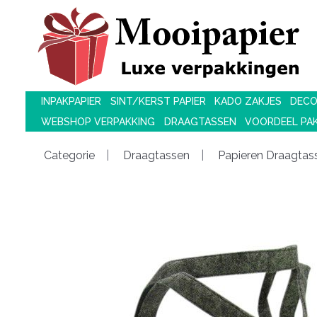
INPAKPAPIER
SINT/KERST PAPIER
KADO ZAKJES
DECO
WEBSHOP VERPAKKING
DRAAGTASSEN
VOORDEEL PA
Categorie
Draagtassen
Papieren Draagtas