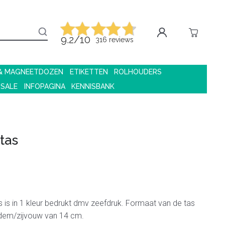
9.2/10
316 reviews
 & MAGNEETDOZEN
ETIKETTEN
ROLHOUDERS
 SALE
INFOPAGINA
KENNISBANK
tas
s is in 1 kleur bedrukt dmv zeefdruk. Formaat van de tas
dem/zijvouw van 14 cm.