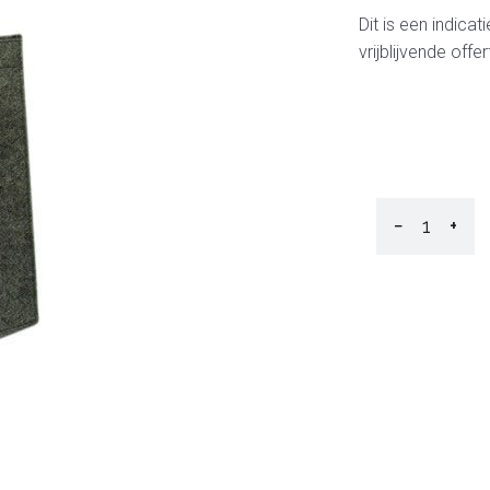
Dit is een indica
vrijblijvende off
−
+