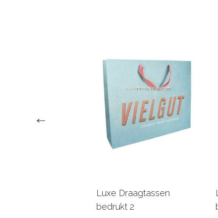
Koordtas bedrukt
Luxe Draagtassen
bedrukt 2