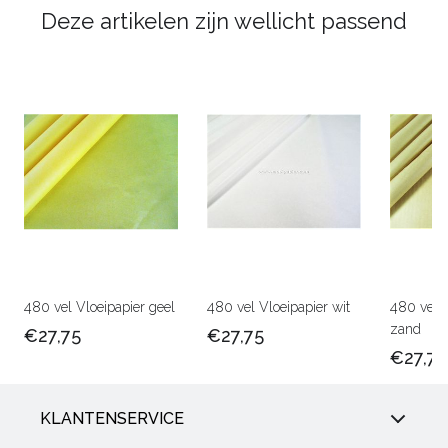
Deze artikelen zijn wellicht passend
480 vel Vloeipapier geel
480 vel Vloeipapier wit
480 vel V
zand
€27,75
€27,75
€27,75
KLANTENSERVICE