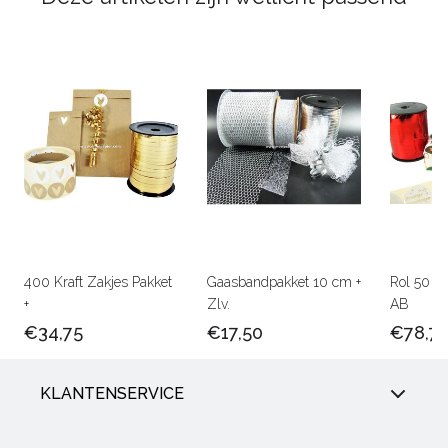
400 Kraft Zakjes Pakket
Gaasbandpakket 10 cm +
Rol 50 c
+
Zlv.
AB
€34,75
€17,50
€78,7
KLANTENSERVICE