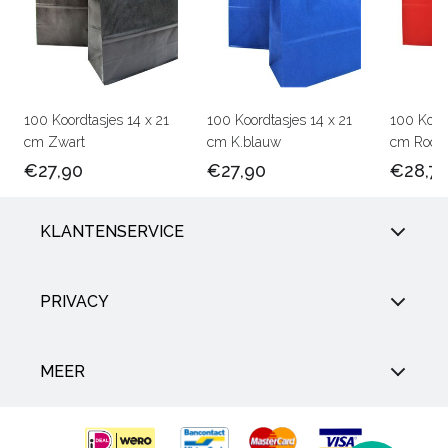
100 Koordtasjes 14 x 21
100 Koordtasjes 14 x 21
100 Koord
cm Zwart
cm K.blauw
cm Rood
€27,90
€27,90
€28,7
KLANTENSERVICE
PRIVACY
MEER