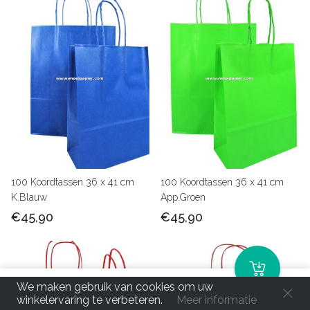
100 Koordtassen 36 x 41 cm
100 Koordtassen 36 x 41 cm
K.Blauw
App.Groen
€45,90
€45,90
We maken gebruik van cookies om uw
winkelervaring te verbeteren.
Meer informatie
Home
Menu
Zoeken
Account
Winkelwagentje