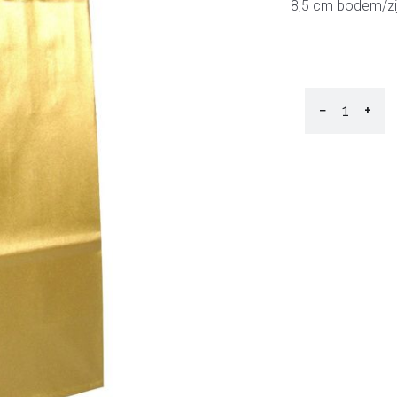
8,5 cm bodem/z
−
+