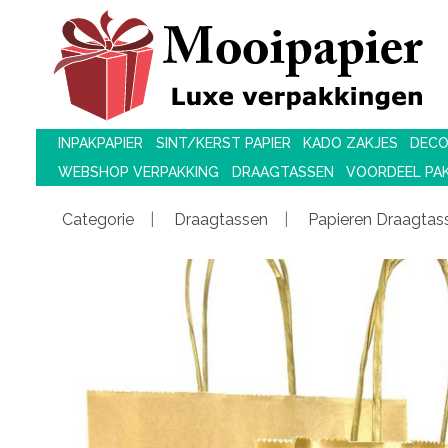
INPAKPAPIER
SINT/KERST PAPIER
KADO ZAKJES
DECO
WEBSHOP VERPAKKING
DRAAGTASSEN
VOORDEEL PA
Categorie
Draagtassen
Papieren Draagtass