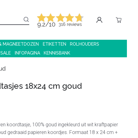
9.2/10
316 reviews
 & MAGNEETDOZEN
ETIKETTEN
ROLHOUDERS
 SALE
INFOPAGINA
KENNISBANK
ud
tasjes 18x24 cm goud
en koordtasje, 100% goud ingekleurd uit wit kraftpapier
ud gedraaid papieren koordjes. Formaat 18 x 24 cm +