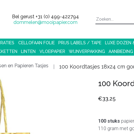
Bel gerust
+31 (0) 499-422794
dommelen@mooipapier.com
RATIES
CELLOFAAN FOLIE
PRIJS LABELS / TAPE
LUXE DOZEN
KKETTEN
LINTEN
VLOEIPAPIER
WIJNVERPAKKING
AANBIEDING
en en Papieren Tasjes
100 Koordtasjes 18x24 cm go
100 Koord
€33,25
100 stuks
papier
110 gram met go