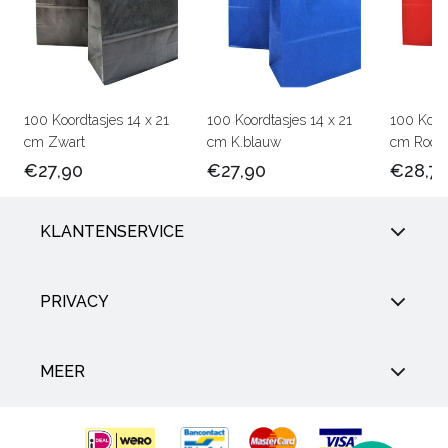
100 Koordtasjes 14 x 21
100 Koordtasjes 14 x 21
100 Koord
cm Zwart
cm K.blauw
cm Rood
€27,90
€27,90
€28,7
KLANTENSERVICE
PRIVACY
MEER